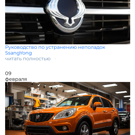
Руководство по устранению неполадок
SsangYong
читать полностью
09
февраля