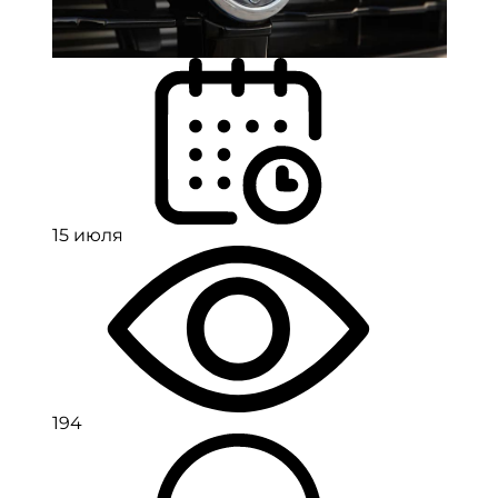
15 июля
194