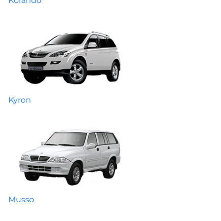
Korando
Kyron
Musso