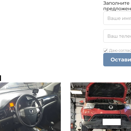
Заполните 
предложен
Даю согла
Остави
ы