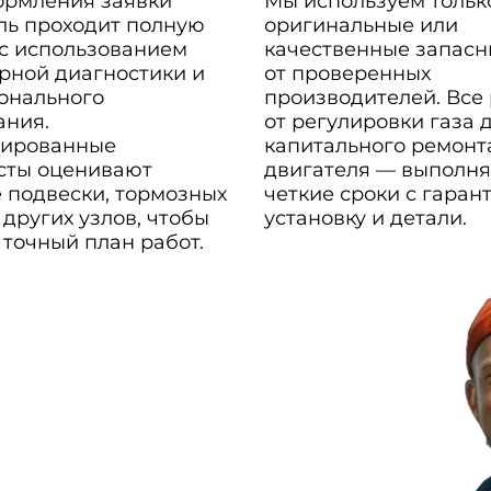
ормления заявки
Мы используем тольк
ль проходит полную
оригинальные или
 с использованием
качественные запасн
рной диагностики и
от проверенных
онального
производителей. Все
ания.
от регулировки газа 
ированные
капитального ремонт
сты оценивают
двигателя — выполня
 подвески, тормозных
четкие сроки с гаран
 других узлов, чтобы
установку и детали.
 точный план работ.