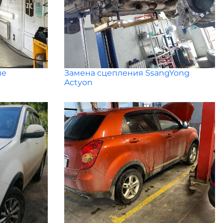
ле
Замена сцепления SsangYong
Actyon