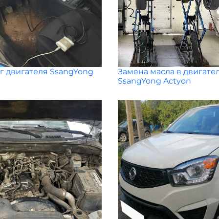
 двигателя SsangYong
Замена масла в двигате
SsangYong Actyon