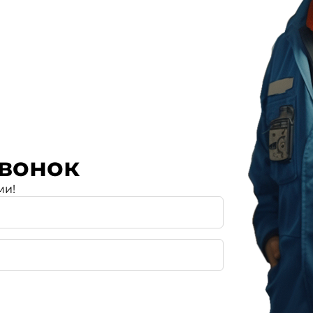
вонок
ми!